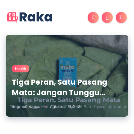
Health
Tiga Peran, Satu Pasang
Mata: Jangan Tunggu
Mata "Teriak" Duluan, Baru
Rahman Kamal
Agustus 04, 2026
Nyesel Kemudian