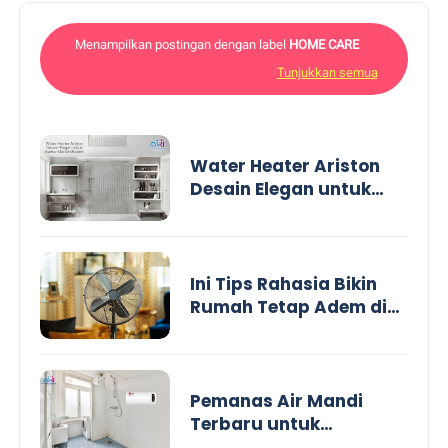
Menampilkan postingan dengan label
HOME CARE
Tunjukkan semua
Water Heater Ariston
Desain Elegan untuk
Kamar Mandi Modern
Ini Tips Rahasia Bikin
Rumah Tetap Adem di
Musim Kemarau Tanpa
AC, Cukup Pakai Kipas
Angin
Pemanas Air Mandi
Terbaru untuk
Pengalaman Mandi