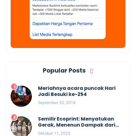
Popular Posts
Meriahnya acara puncak Hari
Jadi Besuki ke-254
September 20, 2018
Semilir Ecoprint: Menyatukan
Gerak, Menenun Dampak dari
Kulit Kayu Lantung Bengkulu
Oktober 11, 2025