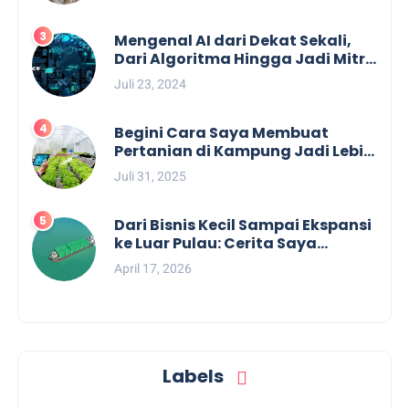
Mengenal AI dari Dekat Sekali,
Dari Algoritma Hingga Jadi Mitra
Tak Terpisahkan Profesional dan
Juli 23, 2024
Industri Kreatif
Begini Cara Saya Membuat
Pertanian di Kampung Jadi Lebih
Produktif, Efisien, dan Cuan
Juli 31, 2025
dengan Smart Farming Berkat
Teknologi AI dan ASUS
Dari Bisnis Kecil Sampai Ekspansi
ke Luar Pulau: Cerita Saya
Menemukan Pengiriman Antar
April 17, 2026
Pulau Terpercaya Bersama SPIL
Logistics
Labels