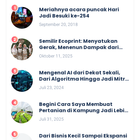
Popular Posts
Meriahnya acara puncak Hari
Jadi Besuki ke-254
September 20, 2018
Semilir Ecoprint: Menyatukan
Gerak, Menenun Dampak dari
Kulit Kayu Lantung Bengkulu
Oktober 11, 2025
Mengenal AI dari Dekat Sekali,
Dari Algoritma Hingga Jadi Mitra
Tak Terpisahkan Profesional dan
Juli 23, 2024