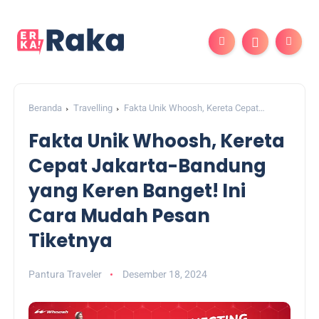
Beranda
Travelling
Fakta Unik Whoosh, Kereta Cepat
Jakarta-Bandung yang Keren Banget! Ini Cara Mudah Pesan
Fakta Unik Whoosh, Kereta
Tiketnya
Cepat Jakarta-Bandung
yang Keren Banget! Ini
Cara Mudah Pesan
Tiketnya
Pantura Traveler
Desember 18, 2024