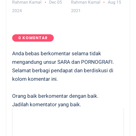
Honeymoon Mewah
5 Alasan Penting
dengan Kapal
Kenapa Kamu
Pesiar, Berapa
Harus Mulai
Rahman Kamal
Dec 05
Rahman Kamal
Aug 15
Budget yang Harus
Berinvestasi dari
2024
2021
Disiapkan?
Sekarang!
0 KOMENTAR
Anda bebas berkomentar selama tidak
mengandung unsur SARA dan PORNOGRAFI.
Selamat berbagi pendapat dan berdiskusi di
kolom komentar ini.