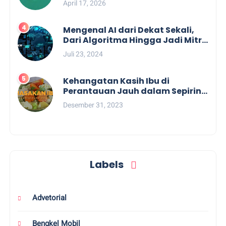
April 17, 2026
Pulau Terpercaya Bersama SPIL
Logistics
Mengenal AI dari Dekat Sekali,
Dari Algoritma Hingga Jadi Mitra
Tak Terpisahkan Profesional dan
Juli 23, 2024
Industri Kreatif
Kehangatan Kasih Ibu di
Perantauan Jauh dalam Sepiring
Nasi Rice Cooker Miyako
Desember 31, 2023
Labels
Advetorial
Bengkel Mobil