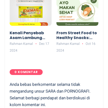
Kenali Penyebab
From Street Food to
Asam Lambung
Healthy Snacks:
yang Paling Sering
Kisah Inspiratif
Rahman Kamal
Dec 17
Rahman Kamal
Oct 16
Ditemukan dan
Dharma Sucipto Si
2024
2024
Cara Mengatasi
Penggiat Jajanan
dengan Tepat
Sehat
0 KOMENTAR
Anda bebas berkomentar selama tidak
mengandung unsur SARA dan PORNOGRAFI.
Selamat berbagi pendapat dan berdiskusi di
kolom komentar ini.