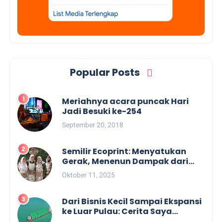
Popular Posts
Meriahnya acara puncak Hari
Jadi Besuki ke-254
September 20, 2018
Semilir Ecoprint: Menyatukan
Gerak, Menenun Dampak dari
Kulit Kayu Lantung Bengkulu
Oktober 11, 2025
Dari Bisnis Kecil Sampai Ekspansi
ke Luar Pulau: Cerita Saya
Menemukan Pengiriman Antar