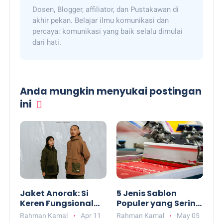
Dosen, Blogger, affiliator, dan Pustakawan di
akhir pekan. Belajar ilmu komunikasi dan
percaya: komunikasi yang baik selalu dimulai
dari hati.
Anda mungkin menyukai postingan
ini
Jaket Anorak: Si
5 Jenis Sablon
Keren Fungsional
Populer yang Sering
yang Tak Lekang
Digunakan dan
Rahman Kamal
Apr 11
Rahman Kamal
May 05