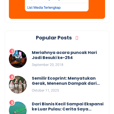
Popular Posts
Meriahnya acara puncak Hari
Jadi Besuki ke-254
September 20, 2018
Semilir Ecoprint: Menyatukan
Gerak, Menenun Dampak dari
Kulit Kayu Lantung Bengkulu
Oktober 11, 2025
Dari Bisnis Kecil Sampai Ekspansi
ke Luar Pulau: Cerita Saya