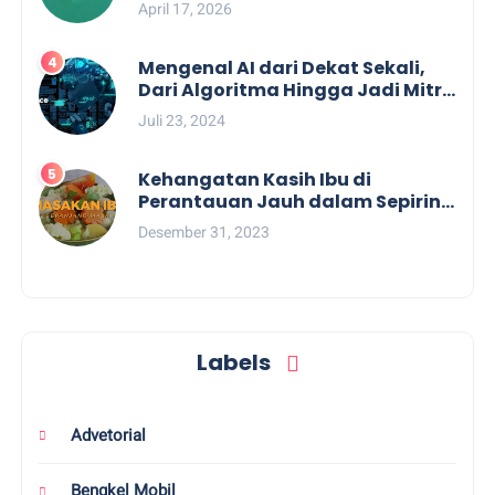
Menemukan Pengiriman Antar
April 17, 2026
Pulau Terpercaya Bersama SPIL
Logistics
Mengenal AI dari Dekat Sekali,
Dari Algoritma Hingga Jadi Mitra
Tak Terpisahkan Profesional dan
Juli 23, 2024
Industri Kreatif
Kehangatan Kasih Ibu di
Perantauan Jauh dalam Sepiring
Nasi Rice Cooker Miyako
Desember 31, 2023
Labels
Advetorial
Bengkel Mobil